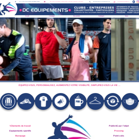
22 av. Félix Faure 69580 SATHONAY-CAMP
Du Lundi au Vendredi : 8h30-12h30 / 14h-19h et Samedi : 9h-12h15
09.50.09.48.43 ou 06.08.69.27.54
@
dc-equipements@live.fr
Accueil
L'enseigne
Nos activités
Catalogues
News
ÉQUIPEZ-VOUS, PERSONNALISEZ, AUGMENTEZ VOTRE VISIBILITÉ, SIMPLIFIEZ-VOUS LA VIE …
Vêtements de travail
Publicité par l’objet
Equipements sportifs
Pressing
Marquage
Point colis
Panneaux et bâches
Objets du quotidien
DES SOLUTIONS À TOUS VOS PROJETS !
Rencontrez-nous au
22 avenue Félix Faure 69580 SATHONAY-CAMP
Contactez-nous par téléphone au
09.50.09.48.43
ou
06.08.69.27.54‬
Par mail à
dc-equipements@live.fr
Du Lundi au Vendredi : 8h30-12h30 / 14h-19h et Samedi : 9h-12h15